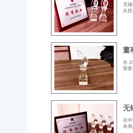
无锡
从技
董
在 
荣誉
无
在中
布局