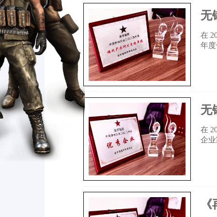
无
在 
年度
无
在 
企业
《