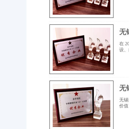
无
在 
设、
无
无锡
价值